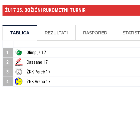
ŽU17 25. BOŽIĆNI RUKOMETNI TURNIR
TABLICA
REZULTATI
RASPORED
STATIST
1.
Olimpija 17
2.
Cassano 17
3.
ŽRK Poreč 17
4.
ŽRK Arena 17