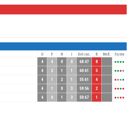
U
P
N
I
Gol-raz.
B
Međ.
Forma
4
4
0
0
68:47
8
4
2
1
1
60:61
5
4
1
2
1
55:61
4
4
1
0
3
59:56
2
4
0
1
3
50:67
1